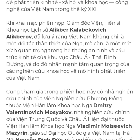
đề phát triển kinh tế - xã hội và khoa học — công
nghệ của Việt Nam trong thế kỷ XXI.
Khi khai mạc phiên họp, Giám đốc Viện, Tiến sĩ
Khoa học Lịch sử
Alikber Kalabekovich
Alikberov
, đã lưu ý rằng Việt Nam không chỉ là
một đối tác thân thiết của Nga, mà còn là một mắt
xích quan trọng trong hệ thống an ninh và cấu
trúc kinh tế của khu vực Châu Á - Thái Bình
Dương, và do đó nhấn mạnh tầm quan trọng của
các nghiên cứu khoa học về mô hình phát triển
của Việt Nam.
Cũng tham gia trong phiên họp này có nhà nghiên
cứu chính của Viện Nghiên cứu Phương Đông
thuộc Viện Hàn lâm Khoa học Nga
Dmitry
Valentinovich Mosyakov
, nhà nghiên cứu chính
của Viện Trung Quốc và Châu Á Hiện đại thuộc
Viện Hàn lâm Khoa học Nga
Vladimir Moiseevich
Mazyrin
, giáo sư Đại học Quốc gia Việt Nam tại Hà
Nội
Nguyễn Đình Đức
, nhà nghiên cứu cao cấp tại