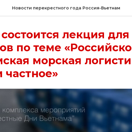
Новости перекрестного года Россия-Вьетнам
состоится лекция для
ов по теме «Российско
ская морская логисти
 частное»