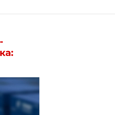
-
ка: