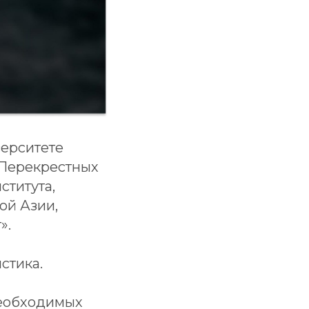
верситете
 Перекрестных
ститута,
ой Азии,
».
стика.
необходимых