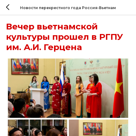
Новости перекрестного года Россия-Вьетнам
Вечер вьетнамской
культуры прошел в РГПУ
им. А.И. Герцена