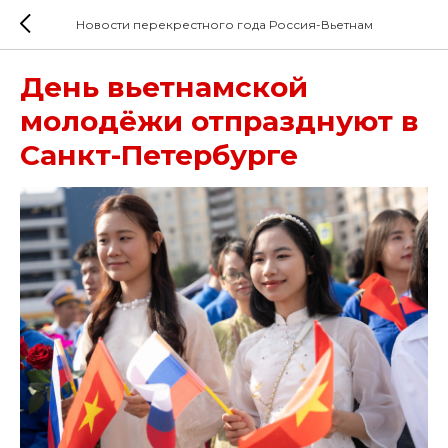
Новости перекрестного года Россия-Вьетнам
День вьетнамской
молодёжи отпразднуют в
Санкт-Петербурге